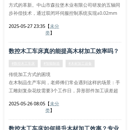
方式的革新。中山市森拉堡木业有限公司研发的五轴同
步补偿技术，通过双闭环伺服控制系统实现±0.02mm
的重复定位精度，其配备的谐波减速器可将主轴摆动误
2025-05-27 23:35
【
未分
差控制在3角秒以内。
类
】
设备配置的hsk-63空心刀柄支持20000rpm持续加工，
配合动态刚度分析模块，能自动补偿切削力引起的形
数控木工车床真的能提高木材加工效率吗？
变。在测试案例中，该设备加工柚木雕花构件时，表面
粗糙度ra值稳定在1.6μ
#数控木工车床
#智能制造
#木材加工设备
传统加工方式的困境
在木制品生产车间，老师傅们常会遇到这样的场景：手
工雕刻复杂花纹需要3个工作日，异形部件加工误差超
过2毫米，批量生产时设备需要频繁调试。某家具厂曾
2025-05-26 08:05
【
未分
因人工操作失误导致整批货架榫卯结构偏差，直接损失
类
】
达8万元。
智能设备的革新突破
数控木工车床如何提升木材加工效率？专业