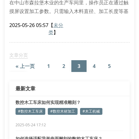
在中山市森拉堡木业的生产车间里，操作员正在通过触
摸屏设置加工参数。只需输入木料直径、加工长度等基
础数据，数控系统便会自动生成最优切削路径。这种智
2025-05-26 05:57
【
未分
能化操作方式，使传统需要3小时的手工雕刻作业缩短
类
】
至45分钟。
加工精度误差控制在0.1毫米内
自动换刀系统减少75%停机时间
文章分页
多工序集成加工节省50%人工成本
« 上一页
1
2
3
4
5
设备维护的五大关键点
…
11
下一页 »
定期保养是维持数控木工车床性能的重要环
最新文章
数控木工车床如何实现精准雕刻？
#数控木工车床
#数控木材加工
#木工机械
2025-05-24 17:12
如何选择适配异形曲面雕刻的数控木工车床？