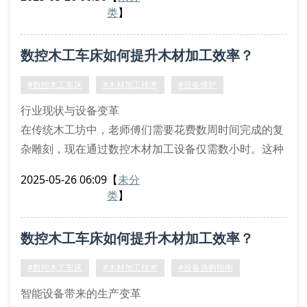
统，实现了0.01毫米级的雕刻精度。这种精密加工设备
类
】
不仅支持复杂曲面雕刻，还能自动识别木材纹理走向，
避免传统加工中常见的劈裂现象。
数控木工车床如何提升木材加工效率？
智能设备的五大核心优势
现代数控木材加工设备配备智能传感系统，可实时监测
#数控木工车床
#木材加工技术
#设备维护
刀具温度、转速等关键参数
行业现状与设备变革
在传统木工坊中，老师傅们需要花费数周时间完成的复
杂雕刻，现在通过数控木材加工设备仅需数小时。这种
技术革新不仅改变了加工流程，更重新定义了行业标
2025-05-26 06:09
【
未分
准。以中山某家具厂为例，引进数控木工机械后，月产
类
】
能提升300%，加工误差控制在0.1毫米以内。
核心设备功能解析
数控木工车床如何提升木材加工效率？
现代数控木工车床配备智能控制系统，支持三维建模数
据直接导入。操作人员通过人机交互界面设置切削参
#数控木工车床
#木材加工技术
#设备选购指南
数、刀具路径和转速调节。
智能设备带来的生产变革