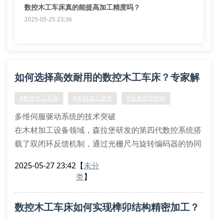
数控木工车床真的能提高加工精度吗？
2025-05-25 23:36
如何选择高效耐用的数控木工车床？专家解
析关键参数
#数控木工车床
#木材加工技术
#设备选型指南
多维伺服驱动系统的技术突破
在木材加工设备领域，森拉堡研发的第四代数控系统搭
载了双闭环反馈机制，通过光栅尺与旋转编码器的协同
运作，实现了0.01mm级的定位精度。该装置采用谐波
2025-05-27 23:42
【
未分
减速器配合直线导轨的结构设计，有效消除传动间隙，
类
】
特别适用于复杂曲面的仿形加工。
热变形补偿算法的实践应用
数控木工车床如何实现榫卯结构精密加工？
针对传统木工机械普遍存在的温漂现象，我们创新开发