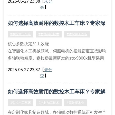
2025-05-27 23:38
【
未分
轨迹加工。通过自主研发的刀具偏摆补偿算法，有效消
类
】
除传统设备在加工红木等高密度材质时产生的刀具震颤
现象。
如何选择高效耐用的数控木工车床？专家深
当前主流设备普遍采用模块化主轴架构，森拉堡创新设
计的双模式电主轴系统同时支持hsk63和
度解析
#数控木工车床
#智能制造技术
#木材加工设备
核心参数决定加工效能
在智能化木工机械领域，伺服电机的扭矩密度直接影响
多轴联动精度。森拉堡最新研发的stc-9800x机型采用
闭环矢量控制系统，搭配0.8μm分辨率的线性光栅尺，
2025-05-27 23:37
【
未分
实现动态定位补偿功能。该设备支持g代码与m代码双
类
】
重编程模式，兼容step-nc标准协议，特别适用于复杂
浮雕工艺。
如何选择高效耐用的数控木工车床？专家解
主轴单元的温升控制是保障连续作业的关键，我们通过
热管均温技术将温差控制在±1.5℃以内。配备的hsk-63
析关键参数
#数控木工车床
#木材加工技术
#森拉堡木业
刀
在定制化家具制造领域，多轴联动数控系统正引发生产