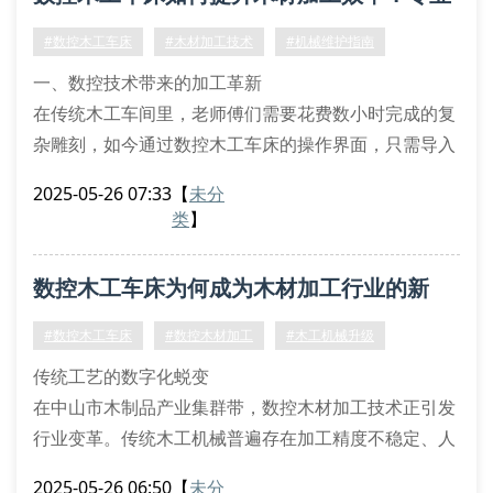
新型数控木工车床配备西门子840d系统，通过三维建
模软件可将设计精度控制在0.05mm以内。以加工直径
解答在这里
#数控木工车床
#木材加工技术
#机械维护指南
30cm的罗马柱为例，传统工
一、数控技术带来的加工革新
在传统木工车间里，老师傅们需要花费数小时完成的复
杂雕刻，如今通过数控木工车床的操作界面，只需导入
设计图纸即可自动完成。这种自动化控制技术不仅缩短
2025-05-26 07:33
【
未分
了加工周期，更将加工误差值控制在0.1毫米以内。以
类
】
中山某家具厂为例，引入森拉堡数控设备后，其月产能
提升40%，人力成本降低35%。
数控木工车床为何成为木材加工行业的新
二、核心功能模块解析
多轴联动系统：支持x/
宠？
#数控木工车床
#数控木材加工
#木工机械升级
传统工艺的数字化蜕变
在中山市木制品产业集群带，数控木材加工技术正引发
行业变革。传统木工机械普遍存在加工精度不稳定、人
工依赖度高的问题，而数控木工车床通过数字化控制系
2025-05-26 06:50
【
未分