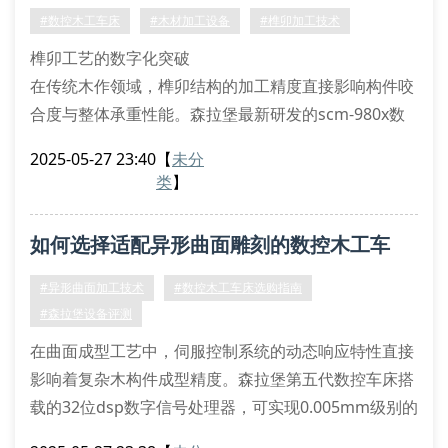
了基于lstm神经网络的热误差预测模型。通过布置在主
#数控木工车床
#木材加工设备
#榫卯加工技术
轴箱体的12个温
榫卯工艺的数字化突破
在传统木作领域，榫卯结构的加工精度直接影响构件咬
合度与整体承重性能。森拉堡最新研发的scm-980x数
控木工车床，通过五轴联动加工系统与点云逆向建模技
2025-05-27 23:40
【
未分
术，将卯口加工误差控制在±0.03mm以内。该设备配
类
】
备的hsk63刀柄接口支持快速换刀功能，可兼容t型铣
刀、球头刀及特型刀具，满足燕尾榫、穿带榫等23种传
如何选择适配异形曲面雕刻的数控木工车
统榫型的参数化加工需求。
核心技术创新解析
床？
#异形曲面加工技术
#数控木工车床选购指南
森拉堡专利的动态补偿系统（d
#森拉堡设备评测
在曲面成型工艺中，伺服控制系统的动态响应特性直接
影响着复杂木构件成型精度。森拉堡第五代数控车床搭
载的32位dsp数字信号处理器，可实现0.005mm级别的
闭环定位补偿，特别适用于巴洛克式雕花立柱等非线性