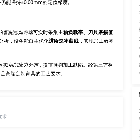
能保持±0.03mm的定位精度。
的
智能感知终端
可实时采集
主轴负载率
、
刀具磨损值
分析，设备能自主优化
进给速率曲线
，实现加工效率
模拟
切削应力分布
，提前预判加工缺陷。经第三方检
完全满足高端定制家具的工艺要求。
技术