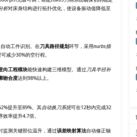
分析
对床身结构进行拓扑优化，使设备振动值降低至
全自动工件识别。在
刀具路径规划
环节，采用
nurbs插
可减少30%的空行程。
逆向工程模块
能快速构建三维模型。通过
刀具半径补
廓吻合度
达到98%以上。
62%提升至89%。其
自动换刀系统
可在12秒内完成32
效率提升4.7倍。
时监测关键部位温升，通过
误差映射算法
自动修正轴