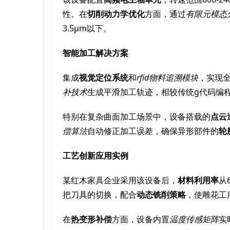
性。在
切削动力学优化
方面，通过
有限元模态
3.5μm以下。
智能加工解决方案
集成
视觉定位系统
和
rfid物料追溯模块
，实现
补技术
生成平滑加工轨迹，相较传统g代码编程
特别在复杂曲面加工场景中，设备搭载的
点云
偿算法
自动修正加工误差，确保异形部件的
轮
工艺创新应用实例
某红木家具企业采用该设备后，
材料利用率
从
把刀具的切换，配合
动态铣削策略
，使雕花工序
在
热变形补偿
方面，设备内置
温度传感矩阵
实