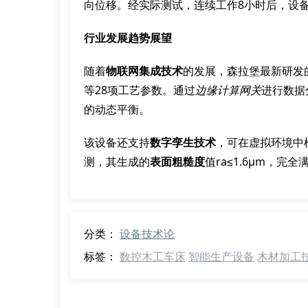
向位移。经实际测试，连续工作8小时后，设备仍
行业发展趋势展望
随着
物联网集成技术
的发展，森拉堡最新研发
等28项工艺参数。通过
边缘计算网关
进行数据
的动态平衡。
该设备还支持
数字孪生技术
，可在虚拟环境中
测，其生成的
表面粗糙度
值ra≤1.6μm，
分类：
设备技术论
标签：
数控木工车床
智能生产设备
木材加工