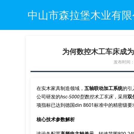
中山市森拉堡木业有限
为何数控木工车床成为
发布时间：20
在实木家具制造领域，
五轴联动加工系统
的引
公司研发的
hsc-5000型数控木工车床
，采用
双
项指标已达到德国din 8601标准中的精密级要
核心技术参数解析
该设备配置
高频电主轴单元
，转速范围800-2