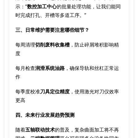
示：”
数控加工中心
的批量处理功能，让我们能同
时完成打孔、开槽等多道工序。”
三、日常维护需要注意哪些细节？
每周清理
切削废料收集槽
，防止碎屑堆积影响精
度
每月检查
润滑系统油路
，确保导轨和丝杠正常运
作
每季度校准
刀具定位精度
，使用激光对刀仪效率
更高
四、未来行业发展趋势预测
随着
五轴联动技术
的普及，复杂曲面加工将不再