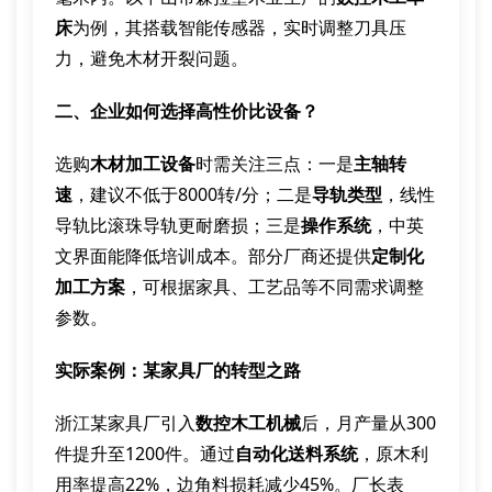
床
为例，其搭载智能传感器，实时调整刀具压
力，避免木材开裂问题。
二、企业如何选择高性价比设备？
选购
木材加工设备
时需关注三点：一是
主轴转
速
，建议不低于8000转/分；二是
导轨类型
，线性
导轨比滚珠导轨更耐磨损；三是
操作系统
，中英
文界面能降低培训成本。部分厂商还提供
定制化
加工方案
，可根据家具、工艺品等不同需求调整
参数。
实际案例：某家具厂的转型之路
浙江某家具厂引入
数控木工机械
后，月产量从300
件提升至1200件。通过
自动化送料系统
，原木利
用率提高22%，边角料损耗减少45%。厂长表