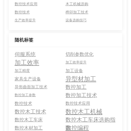
数控技术应用
木工机械选购
数控技术
榫卯加工技术
生产效率提升
设备选购技巧
随机标签
伺服系统
切削参数优化
加工效率
加工效率提升
加工设备
加工精度
异型材加工
家具生产设备
数控加工
异形曲面加工技术
数控加工技术
数控加工参数
数控技术
数控技术应用
数控木工机械
数控木工技术
数控木工车床选购指
数控木工车床
数控编程
南
数控木材加工