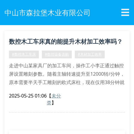
☰
中山市森拉堡木业有限公司
数控木工车床真的能提升木材加工效率吗？
#数控木工车床
#数控设备选购
#木材加工效率
走进中山某家具厂的加工车间，操作工小李正通过触控
屏设置雕刻参数。随着主轴转速提升至12000转/分钟，
原本需要半天手工雕刻的欧式床柱，现在仅用38分钟就
完成了立体浮雕作业。这种效率飞跃，正是数控木工车
2025-05-25 01:06
【
未分
床带来的技术革新。
类
】
智能化操作系统让传统木工机械焕发新生。通过预先输
入三维图纸数据，设备能自动完成异形切割、曲面雕刻
等高精度作业。某乐器制造厂使用带自动换刀装置的机
型后，吉他琴颈加工工序由7道缩减至